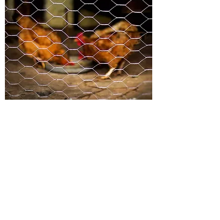
R$243,00
Cada rolo com 50mts à
vista no Pix/dinheiro ou R$256,00 em
3x cartão de crédito
Tela Galinheiro fio 22 x 1,50 altura
Estoque disponível loja
Promoção válida até: 10/07/2026 ou
enquanto durarem os estoques